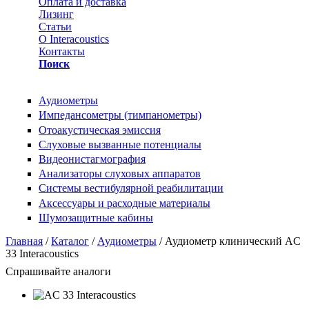
Оплата и доставка
Лизинг
Статьи
О Interacoustics
Контакты
Поиск
Аудиометры
Импедансометры (тимпанометры)
Отоакустическая эмиссия
Cлуховые вызванные потенциалы
Видеонистагмография
Анализаторы слуховых аппаратов
Системы вестибулярной реабилитации
Аксессуары и расходные материалы
Шумозащитные кабины
Вы здесь
Главная
/
Каталог
/
Аудиометры
/ Аудиометр клинический AC
33 Interacoustics
Спрашивайте аналоги