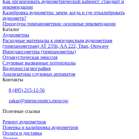
Как организовать аудиометрический кабинет: стандарт и
рекомендации
Калибровка аудиометра: зачем, когда и где откалибровать
аудиометр?
Процедура тимпанометрии: основные рекомендации
Каталог
Аудиометры
Расходные материалы к импедансным аудиометрам
(тимпанометрам) AT 235h, AA 222, Titan, Otowave
Импедансометры (тимпанометры)
Отоакустическая эмиссия
Cлуховые вызванные потенциалы
Видеонистагмография
Анализаторы слуховых аппаратов
Контакты
8 (495) 215-12-56
zakaz@interacoustics.moscow
Полезные ссылки
Ремонт аудиометров
Поверка и калибровка аудиометров
Оплата и доставка
Лизинг