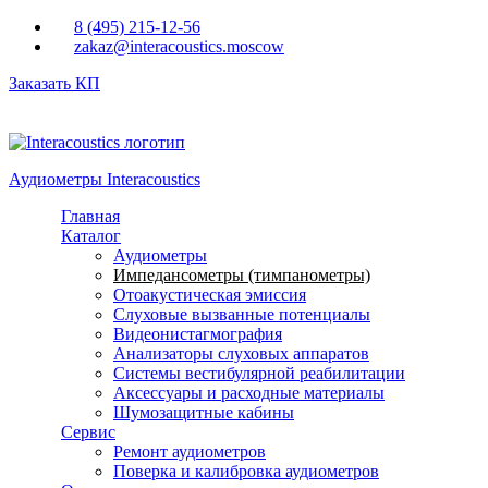
Перейти к основному содержанию
8 (495) 215-12-56
zakaz@interacoustics.moscow
Заказать КП
Аудиометры Interacoustics
Главная
Каталог
Аудиометры
Импедансометры (тимпанометры)
Отоакустическая эмиссия
Cлуховые вызванные потенциалы
Видеонистагмография
Анализаторы слуховых аппаратов
Системы вестибулярной реабилитации
Аксессуары и расходные материалы
Шумозащитные кабины
Сервис
Ремонт аудиометров
Поверка и калибровка аудиометров