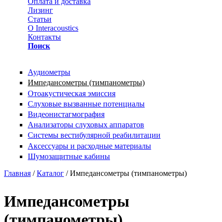
Оплата и доставка
Лизинг
Статьи
О Interacoustics
Контакты
Поиск
Аудиометры
Импедансометры (тимпанометры)
Отоакустическая эмиссия
Cлуховые вызванные потенциалы
Видеонистагмография
Анализаторы слуховых аппаратов
Системы вестибулярной реабилитации
Аксессуары и расходные материалы
Шумозащитные кабины
Вы здесь
Главная
/
Каталог
/ Импедансометры (тимпанометры)
Импедансометры
(тимпанометры)