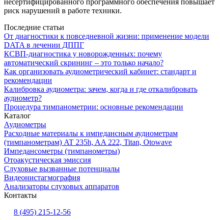
несертифицированного программного обеспечения повышает
риск нарушений в работе техники.
Последние статьи
От диагностики к повседневной жизни: применение модели
DATA в лечении ДППГ
КСВП-диагностика у новорожденных: почему
автоматический скрининг – это только начало?
Как организовать аудиометрический кабинет: стандарт и
рекомендации
Калибровка аудиометра: зачем, когда и где откалибровать
аудиометр?
Процедура тимпанометрии: основные рекомендации
Каталог
Аудиометры
Расходные материалы к импедансным аудиометрам
(тимпанометрам) AT 235h, AA 222, Titan, Otowave
Импедансометры (тимпанометры)
Отоакустическая эмиссия
Cлуховые вызванные потенциалы
Видеонистагмография
Анализаторы слуховых аппаратов
Контакты
8 (495) 215-12-56