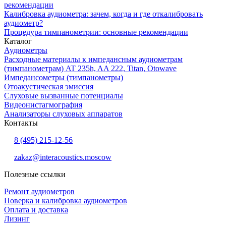
рекомендации
Калибровка аудиометра: зачем, когда и где откалибровать
аудиометр?
Процедура тимпанометрии: основные рекомендации
Каталог
Аудиометры
Расходные материалы к импедансным аудиометрам
(тимпанометрам) AT 235h, AA 222, Titan, Otowave
Импедансометры (тимпанометры)
Отоакустическая эмиссия
Cлуховые вызванные потенциалы
Видеонистагмография
Анализаторы слуховых аппаратов
Контакты
8 (495) 215-12-56
zakaz@interacoustics.moscow
Полезные ссылки
Ремонт аудиометров
Поверка и калибровка аудиометров
Оплата и доставка
Лизинг