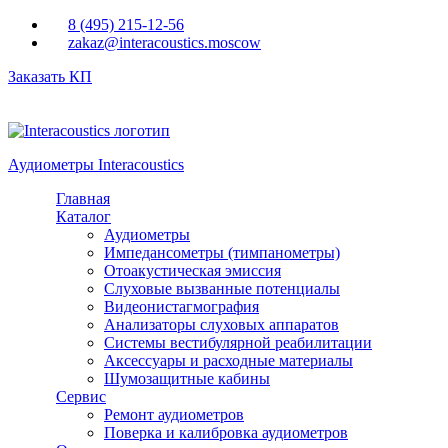
Перейти к основному содержанию
8 (495) 215-12-56
zakaz@interacoustics.moscow
Заказать КП
Аудиометры Interacoustics
Главная
Каталог
Аудиометры
Импедансометры (тимпанометры)
Отоакустическая эмиссия
Cлуховые вызванные потенциалы
Видеонистагмография
Анализаторы слуховых аппаратов
Системы вестибулярной реабилитации
Аксессуары и расходные материалы
Шумозащитные кабины
Сервис
Ремонт аудиометров
Поверка и калибровка аудиометров