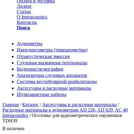
Оплата и доставка
Лизинг
Статьи
О Interacoustics
Контакты
Поиск
Аудиометры
Импедансометры (тимпанометры)
Отоакустическая эмиссия
Cлуховые вызванные потенциалы
Видеонистагмография
Анализаторы слуховых аппаратов
Системы вестибулярной реабилитации
Аксессуары и расходные материалы
Шумозащитные кабины
Вы здесь
Главная
/
Каталог
/
Аксессуары и расходные материалы
/
Расходные материалы к аудиометрам AD 226, AD 629, AC 40
Interacoustics
/ Оголовье для аудиометрических наушников
TDH39
В наличии