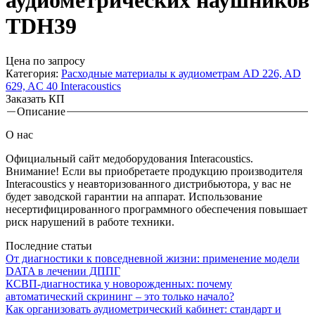
аудиометрических наушников
TDH39
Цена по запросу
Категория:
Расходные материалы к аудиометрам AD 226, AD
629, AC 40 Interacoustics
Заказать КП
Описание
Вкладки
О нас
Официальный сайт медоборудования Interacoustics.
Внимание! Если вы приобретаете продукцию производителя
Interacoustics у неавторизованного дистрибьютора, у вас не
будет заводской гарантии на аппарат. Использование
несертифицированного программного обеспечения повышает
риск нарушений в работе техники.
Последние статьи
От диагностики к повседневной жизни: применение модели
DATA в лечении ДППГ
КСВП-диагностика у новорожденных: почему
автоматический скрининг – это только начало?
Как организовать аудиометрический кабинет: стандарт и